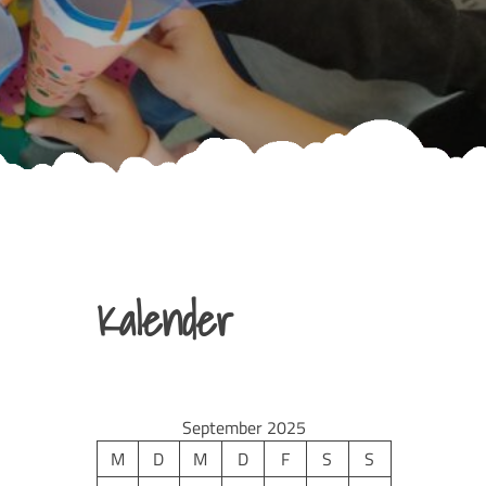
Kalender
September 2025
M
D
M
D
F
S
S