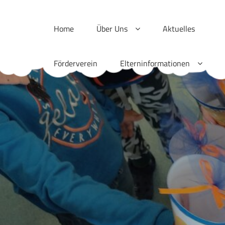
Skip
to
Home
Über Uns
Aktuelles
content
Förderverein
Elterninformationen